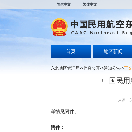
新
简体中文
繁体中文
窗
口
打
开
无
障
碍
说
明
首页
地区新闻
页
面,
按
东北地区管理局
->
信息公开
->
通知公告
->
正
Alt
加
中国民用
波
浪
键
打
来源：
开
导
详情见附件。
盲
模
式
附件：