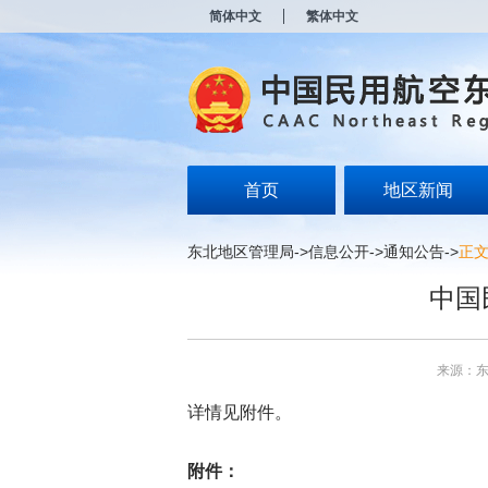
新
简体中文
繁体中文
窗
口
打
开
无
障
碍
说
明
首页
地区新闻
页
面,
按
东北地区管理局
->
信息公开
->
通知公告
->
正
Alt
加
中国
波
浪
键
打
来源：
开
导
详情见附件。
盲
模
式
附件：