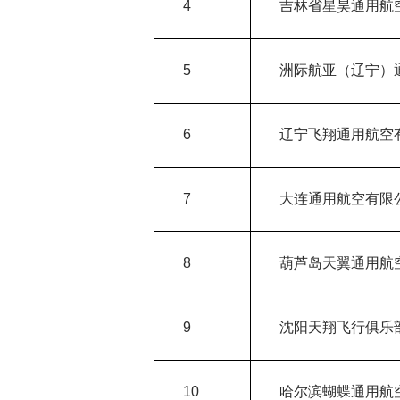
4
吉林省星昊通用航
5
洲际航亚（辽宁）
6
辽宁飞翔通用航空
7
大连通用航空有限
8
葫芦岛天翼通用航
9
沈阳天翔飞行俱乐
10
哈尔滨蝴蝶通用航