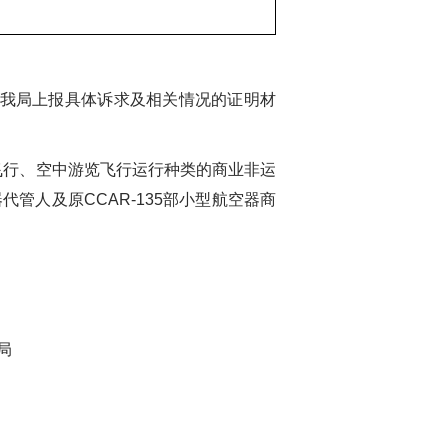
向我局上报具体诉求及相关情况的证明材
飞行、空中游览飞行运行种类的商业非运
人及原CCAR-135部小型航空器商
局
日