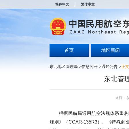
新
简体中文
繁体中文
窗
口
打
开
无
障
碍
说
明
首页
地区新闻
页
面,
按
东北地区管理局
->
信息公开
->
通知公告
->
正
Alt
加
东北管
波
浪
键
打
来源：
开
导
盲
根据民航局通用航空法规体系重构工
模
式
规则》（CCAR-135R3）、《特