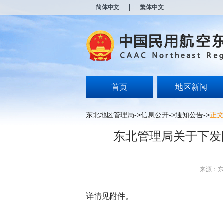
新
简体中文
繁体中文
窗
口
打
开
无
障
碍
说
明
首页
地区新闻
页
面,
按
东北地区管理局
->
信息公开
->
通知公告
->
正
Alt
加
东北管理局关于下发
波
浪
键
打
来源：
开
导
盲
详情见附件。
模
式