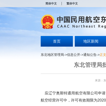
新
简体中文
繁体中文
窗
口
打
开
无
障
碍
说
明
首页
地区新闻
页
面,
按
东北地区管理局
->
信息公开
->
通知公告
->
正
Alt
加
东北管理局
波
浪
键
打
来源：
开
导
盲
应辽宁奥斯特通用航空有限公司申请
模
式
航空经营许可中，许可有效期限为2020