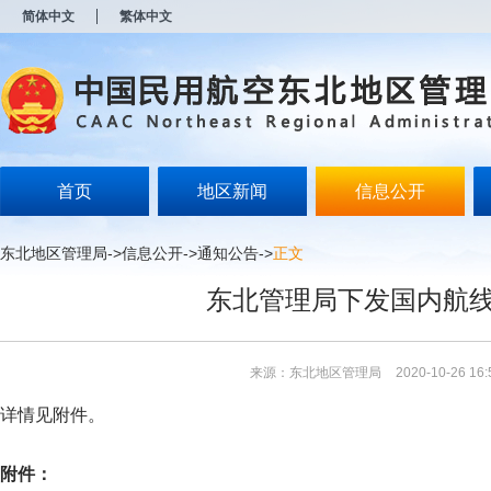
新
简体中文
繁体中文
窗
口
打
开
无
障
碍
说
明
首页
地区新闻
信息公开
页
面,
按
东北地区管理局
->
信息公开
->
通知公告
->
正文
Alt
加
东北管理局下发国内航
波
浪
键
打
来源：东北地区管理局
2020-10-26 16:
开
导
详情见附件。
盲
模
式
附件：