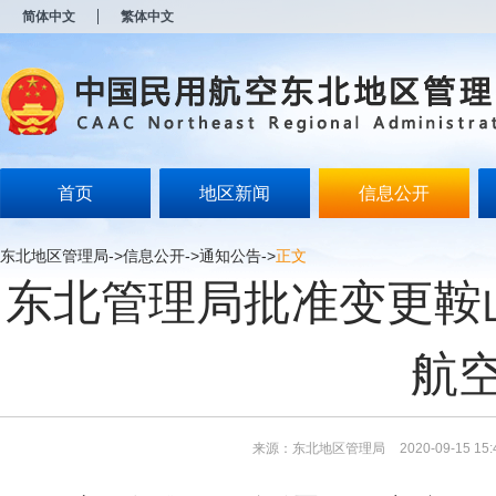
新
简体中文
繁体中文
窗
口
打
开
无
障
碍
说
明
首页
地区新闻
信息公开
页
面,
按
东北地区管理局
->
信息公开
->
通知公告
->
正文
Alt
东北管理局批准变更鞍
加
波
浪
键
航
打
开
导
盲
模
来源：东北地区管理局
2020-09-15 15:
式