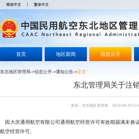
新
简体中文
繁体中文
窗
口
打
开
无
障
碍
说
明
首页
地区新闻
信息公开
页
面,
按
东北地区管理局
->
信息公开
->
通知公告
->
正文
Alt
加
东北管理局关于注
波
浪
键
打
来源：东北地区管理局
2019-09-29 11:
开
导
盲
因大庆通用航空有限公司通用航空经营许可有效期届满未换证
模
式
航空经营许可。