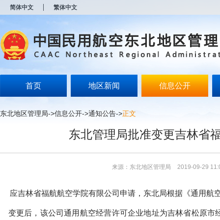
新
简体中文
繁体中文
窗
口
打
开
无
障
碍
说
明
首页
地区新闻
信息公开
页
面,
按
东北地区管理局
->
信息公开
->
通知公告
->
正文
Alt
加
东北管理局批准变更吉林省
波
浪
键
打
来源：东北地区管理局
2019-09-29 11:
开
导
盲
应吉林省福航航空学院有限公司申请，东北局根据《通用航空
模
式
变更后，该公司通用航空经营许可企业地址为吉林省松原市经