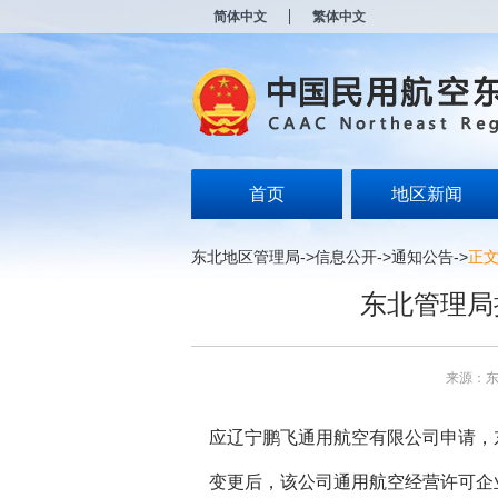
新
简体中文
繁体中文
窗
口
打
开
无
障
碍
说
明
首页
地区新闻
页
面,
按
东北地区管理局
->
信息公开
->
通知公告
->
正
Alt
加
东北管理局
波
浪
键
打
来源：
开
导
盲
应辽宁鹏飞通用航空有限公司申请，
模
式
变更后，该公司通用航空经营许可企业