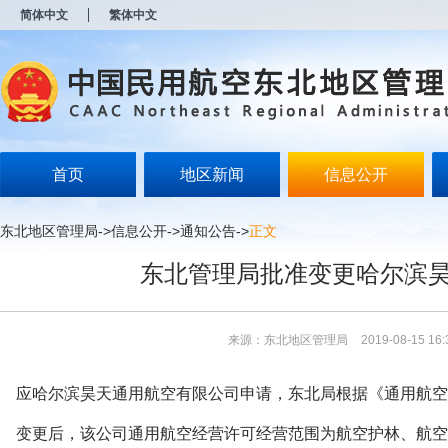
新
简体中文
繁体中文
窗
口
打
开
无
障
碍
说
明
首页
地区新闻
信息公开
页
面,
按
东北地区管理局
->
信息公开
->
通知公告
->
正文
Alt
加
东北管理局批准变更哈尔滨
波
浪
键
打
来源：东北地区管理局
2019-08-15 16:
开
导
盲
应哈尔滨昊天通用航空有限公司申请，东北局根据《通用航空
模
式
变更后，该公司通用航空经营许可经营范围为航空护林、航空