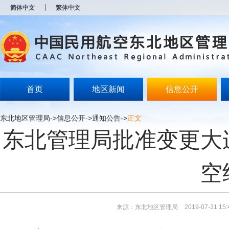
新
简体中文
繁体中文
窗
口
打
开
无
障
碍
说
明
首页
地区新闻
信息公开
页
面,
按
东北地区管理局
->
信息公开
->
通知公告
->
正文
Alt
东北管理局批准变更大
加
波
浪
键
空
打
开
导
盲
模
来源：东北地区管理局
2019-07-31 15:
式