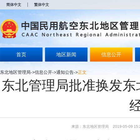
新
简体中文
繁体中文
窗
口
打
开
无
障
碍
说
明
首页
地区新闻
信息公开
页
面,
按
东北地区管理局
->
信息公开
->
通知公告
->
正文
Alt
东北管理局批准换发东
加
波
浪
键
打
开
导
盲
模
来源：东北地区管理局
2019-05-09 15:
式