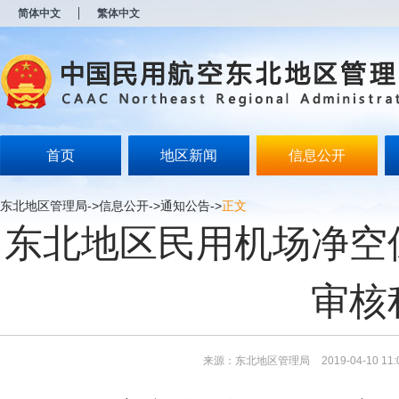
新
简体中文
繁体中文
窗
口
打
开
无
障
碍
说
明
首页
地区新闻
信息公开
页
面,
按
东北地区管理局
->
信息公开
->
通知公告
->
正文
Alt
东北地区民用机场净空
加
波
浪
键
审核
打
开
导
盲
模
来源：东北地区管理局
2019-04-10 11:
式