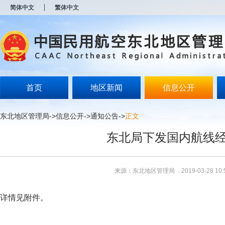
新
简体中文
繁体中文
窗
口
打
开
无
障
碍
说
明
首页
地区新闻
信息公开
页
面,
按
东北地区管理局
->
信息公开
->
通知公告
->
正文
Alt
加
东北局下发国内航线
波
浪
键
打
来源：东北地区管理局
2019-03-28 10:
开
导
盲
详情见附件。
模
式