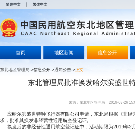
新
简体中文
繁体中文
窗
口
打
开
无
障
碍
说
明
首页
地区新闻
信息公开
页
面,
按
东北地区管理局
->
信息公开
->
通知公告
->
正文
Alt
加
东北管理局批准换发哈尔滨盛世
波
浪
键
打
来源：东北地区管理局
2019-03-26 15:
开
导
应哈尔滨盛世特种飞行器有限公司申请，东北局根据《非经营
盲
求，批准其换发非经营性通用航空登记证。
模
换发后的非经营性通用航空登记证中，活动期限为2019年2月2
式