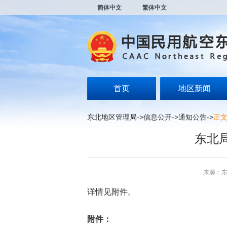
新
简体中文
繁体中文
窗
口
打
开
无
障
碍
说
明
首页
地区新闻
页
面,
按
东北地区管理局
->
信息公开
->
通知公告
->
正
Alt
加
东北
波
浪
键
打
来源：
开
导
详情见附件。
盲
模
式
附件：