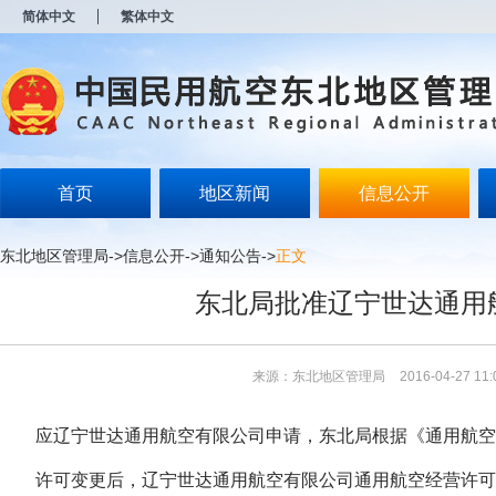
新
简体中文
繁体中文
窗
口
打
开
无
障
碍
说
明
首页
地区新闻
信息公开
页
面,
按
东北地区管理局
->
信息公开
->
通知公告
->
正文
Alt
加
东北局批准辽宁世达通用
波
浪
键
打
来源：东北地区管理局
2016-04-27 11:
开
导
盲
应辽宁世达通用航空有限公司申请，东北局根据《通用航空经
模
式
许可变更后，辽宁世达通用航空有限公司通用航空经营许可企