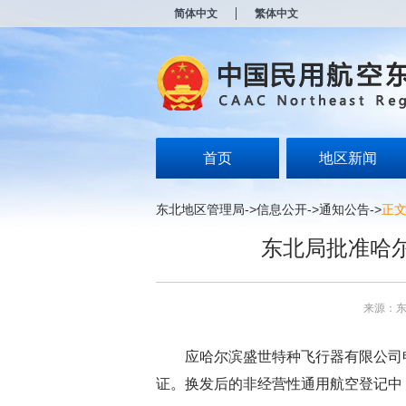
新
简体中文
繁体中文
窗
口
打
开
无
障
碍
说
明
首页
地区新闻
页
面,
按
东北地区管理局
->
信息公开
->
通知公告
->
正
Alt
加
东北局批准哈
波
浪
键
打
来源：
开
导
盲
应哈尔滨盛世特种飞行器有限公司申
模
式
证。换发后的非经营性通用航空登记中，活