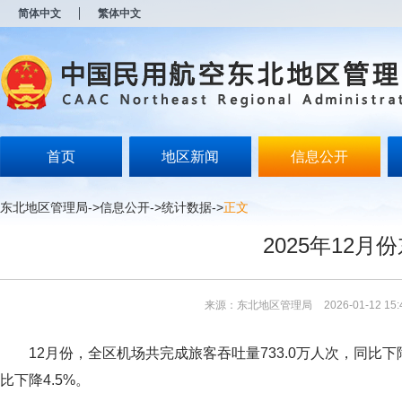
新
简体中文
繁体中文
窗
口
打
开
无
障
碍
说
明
首页
地区新闻
信息公开
页
面,
按
东北地区管理局
->
信息公开
->
统计数据
->
正文
Alt
加
2025年12
波
浪
键
打
来源：东北地区管理局
2026-01-12 15:
开
导
盲
12月份，全区机场共完成旅客吞吐量733.0万人次，同比下降1.
模
式
比下降4.5%。