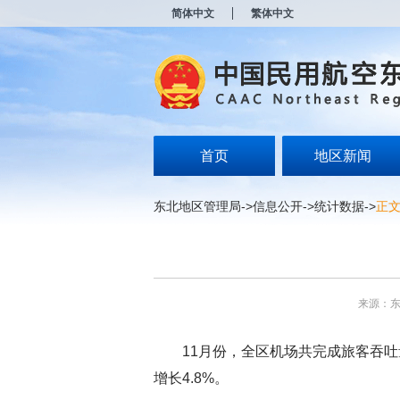
新
简体中文
繁体中文
窗
口
打
开
无
障
碍
说
明
首页
地区新闻
页
面,
按
东北地区管理局
->
信息公开
->
统计数据
->
正
Alt
加
波
浪
键
打
来源：
开
导
盲
11月份，全区机场共完成旅客吞吐量66
模
式
增长4.8%。