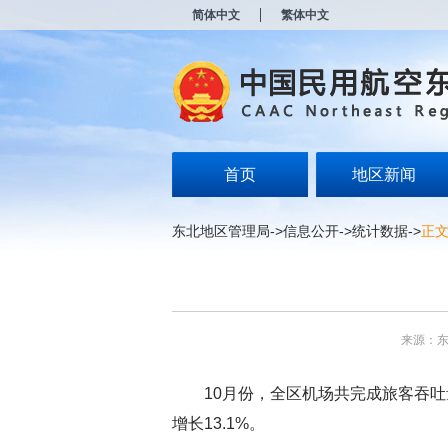
新
简体中文
繁体中文
窗
口
打
开
无
障
碍
说
明
首页
地区新闻
页
面,
按
东北地区管理局
->
信息公开
->
统计数据
->
正
Alt
加
波
浪
键
打
来源：
开
导
盲
10月份，全区机场共完成旅客吞吐量79
模
式
增长13.1%。