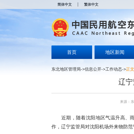
新
简体中文
繁体中文
窗
口
打
开
无
障
碍
说
明
首页
地区新闻
页
面,
按
东北地区管理局
->
信息公开
->
工作动态
->
正
Alt
加
辽宁
波
浪
键
打
来源：
开
导
盲
近期，随着沈阳地区气温升高、雨季
模
式
作，辽宁监管局对沈阳机场外来物防范