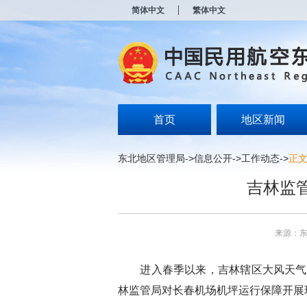
新
简体中文
繁体中文
窗
口
打
开
无
障
碍
说
明
首页
地区新闻
页
面,
按
东北地区管理局
->
信息公开
->
工作动态
->
正
Alt
加
吉林监
波
浪
键
打
来源：
开
导
盲
进入春季以来，吉林辖区大风天气增
模
式
林监管局对长春机场机坪运行保障开展