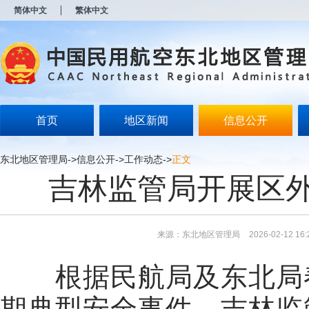
新
简体中文
繁体中文
窗
口
打
开
无
障
碍
说
明
首页
地区新闻
信息公开
页
面,
按
东北地区管理局
->
信息公开
->
工作动态
->
正文
Alt
吉林监管局开展区
加
波
浪
键
打
来源：东北地区管理局
2026-02-12 16:
开
导
盲
根据民航局及东北局春
模
式
期典型安全事件，吉林监