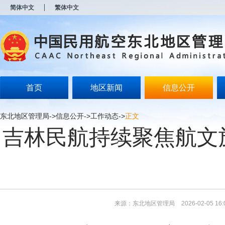
新
简体中文
繁体中文
窗
口
打
开
无
障
碍
说
明
首页
地区新闻
信息公开
页
面,
按
东北地区管理局
->
信息公开
->
工作动态
->
正文
Alt
吉林民航持续聚焦航文
加
波
浪
键
打
开
导
盲
模
来源：东北地区管理局
2026-02-05 16:
式