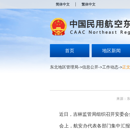
新
简体中文
繁体中文
窗
口
打
开
无
障
碍
说
明
首页
地区新闻
页
面,
按
东北地区管理局
->
信息公开
->
工作动态
->
正
Alt
加
波
浪
键
打
来源：
开
导
盲
近日，吉林监管局组织召开安委会全
模
式
会上，航安办代表各部门集中汇报了2