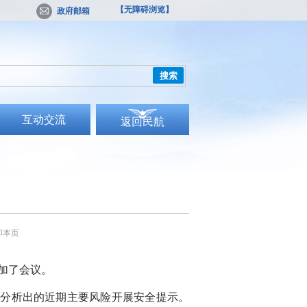
【无障碍浏览】
政府邮箱
搜索
互动交流
返回民航
印本页
加了会议。
估分析出的近期主要风险开展安全提示。