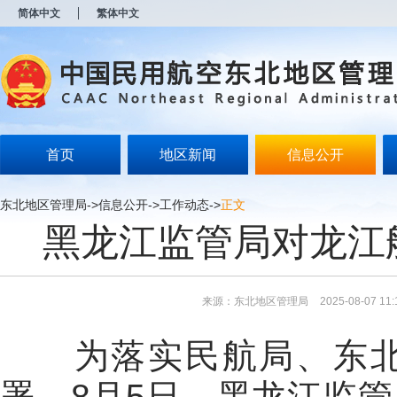
新
简体中文
繁体中文
窗
口
打
开
无
障
碍
说
明
首页
地区新闻
信息公开
页
面,
按
东北地区管理局
->
信息公开
->
工作动态
->
正文
Alt
黑龙江监管局对龙江
加
波
浪
键
打
来源：东北地区管理局
2025-08-07 11:
开
导
盲
为落实民航局、东北
模
式
署，8月5日，黑龙江监