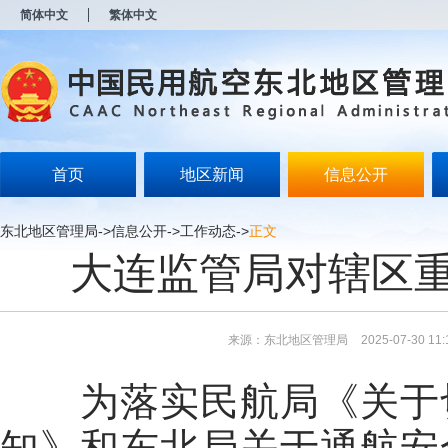
新
简体中文
繁体中文
窗
口
打
开
无
障
碍
说
明
首页
地区新闻
信息公开
页
面,
按
东北地区管理局
->
信息公开
->
工作动态
->
正文
Alt
大连监管局对辖区
加
波
浪
键
打
来源：东北地区管理局
2025-07-30 11:
开
导
盲
为落实民航局《关于切
模
式
知》和东北局关于通航安