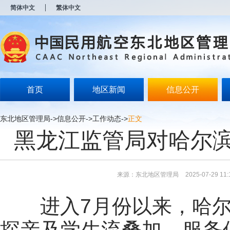
新
简体中文
繁体中文
窗
口
打
开
无
障
碍
说
明
首页
地区新闻
信息公开
页
面,
按
东北地区管理局
->
信息公开
->
工作动态
->
正文
Alt
黑龙江监管局对哈尔
加
波
浪
键
打
来源：东北地区管理局
2025-07-29 11:
开
导
盲
进入7月份以来，哈尔
模
式
探亲及学生流叠加，服务