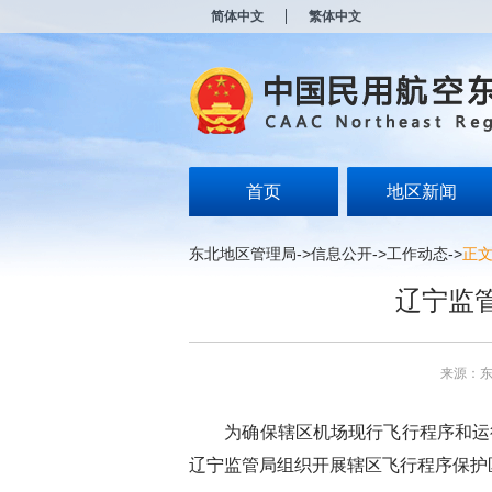
新
简体中文
繁体中文
窗
口
打
开
无
障
碍
说
明
首页
地区新闻
页
面,
按
东北地区管理局
->
信息公开
->
工作动态
->
正
Alt
加
辽宁监
波
浪
键
打
来源：
开
导
盲
为确保辖区机场现行飞行程序和运行
模
式
辽宁监管局组织开展辖区飞行程序保护