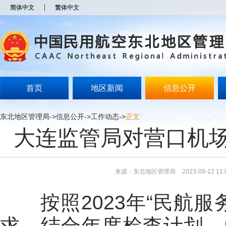
新
简体中文
繁体中文
窗
口
打
开
无
障
碍
说
明
首页
地区新闻
信息公开
页
面,
按
东北地区管理局
->
信息公开
->
工作动态
->
正文
Alt
大连监管局对营口机
加
波
浪
键
打
来源：东北地区管理局
2023-09-12 11:
开
导
盲
按照2023年“民航服
模
式
求，结合年度检查计划，