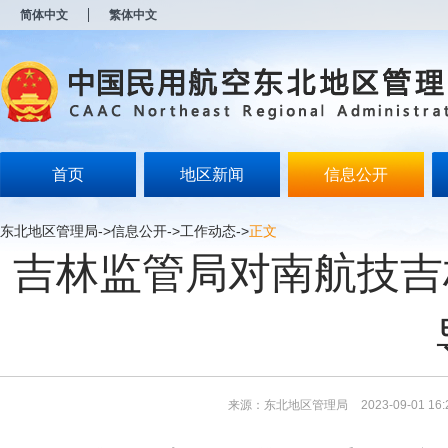
新
简体中文
繁体中文
窗
口
打
开
无
障
碍
说
明
首页
地区新闻
信息公开
页
面,
按
东北地区管理局
->
信息公开
->
工作动态
->
正文
Alt
吉林监管局对南航技吉
加
波
浪
键
打
开
导
盲
模
来源：东北地区管理局
2023-09-01 16:
式