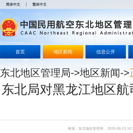
新
简体中文
繁体中文
窗
口
打
开
无
障
碍
说
明
首页
地区新闻
信息公开
页
面,
按
东北地区管理局
->
地区新闻
->
Alt
加
波
东北局对黑龙江地区航
浪
键
打
开
导
盲
模
式
来源：东北地区管理局
2026-06-23 16: