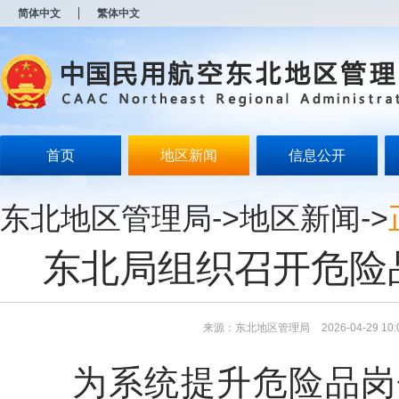
新
简体中文
繁体中文
窗
口
打
开
无
障
碍
说
明
首页
地区新闻
信息公开
页
面,
按
东北地区管理局
->
地区新闻
->
Alt
加
波
东北局组织召开危险
浪
键
打
开
导
来源：东北地区管理局
2026-04-29 10:
盲
模
为系统提升危险品岗位
式