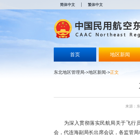
新
简体中文
繁体中文
窗
口
打
开
无
障
碍
说
明
首页
地区新闻
页
面,
按
东北地区管理局
->
地区新闻
->
正文
Alt
加
波
浪
键
打
来源：
开
导
盲
为深入贯彻落实民航局关于飞行员岗
模
式
会，代连海副局长出席会议，各监管局