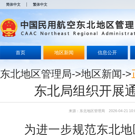
新
简体中文
繁体中文
窗
口
打
开
无
障
碍
说
明
首页
地区新闻
信息公开
页
面,
按
东北地区管理局
->
地区新闻
->
Alt
加
波
东北局组织开展
浪
键
打
开
导
来源：东北地区管理局
2026-04-21 10:
盲
模
为进一步规范东北地区
式