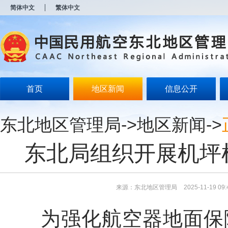
新
简体中文
繁体中文
窗
口
打
开
无
障
碍
说
明
首页
地区新闻
信息公开
页
面,
按
东北地区管理局
->
地区新闻
->
Alt
加
波
东北局组织开展机坪
浪
键
打
开
导
来源：东北地区管理局
2025-11-19 09:
盲
模
为强化航空器地面保障
式