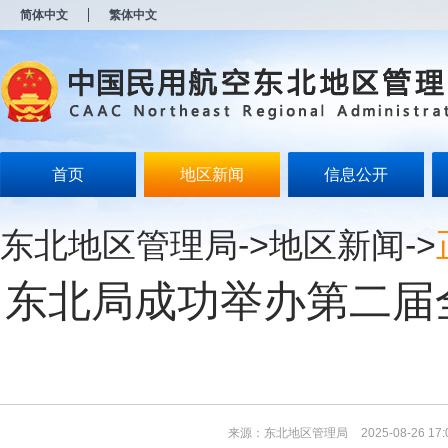
新
简体中文
繁体中文
窗
口
打
开
无
障
碍
说
明
首页
地区新闻
信息公开
页
面,
按
东北地区管理局
->
地区新闻
->
Alt
加
波
东北局成功举办第二届
浪
键
打
开
导
盲
模
式
来源：东北地区管理局
2025-08-26 17: