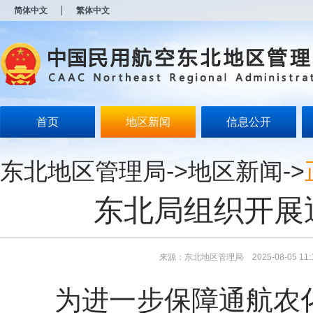
新
简体中文
繁体中文
窗
口
打
开
无
障
碍
说
明
首页
地区新闻
信息公开
页
面,
按
东北地区管理局
->
地区新闻
->
Alt
加
波
东北局组织开展
浪
键
打
开
导
来源：东北地区管理局
2025-08-05 11:
盲
模
为进一步保障通航农化
式