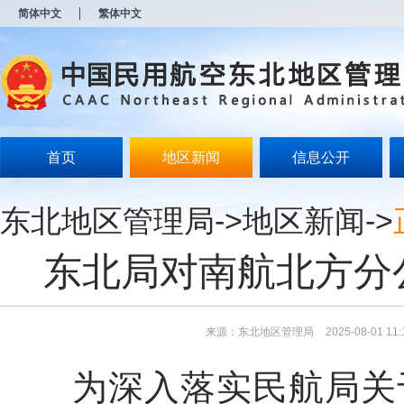
新
简体中文
繁体中文
窗
口
打
开
无
障
碍
说
明
首页
地区新闻
信息公开
页
面,
按
东北地区管理局
->
地区新闻
->
Alt
加
波
东北局对南航北方分
浪
键
打
开
导
来源：东北地区管理局
2025-08-01 11:
盲
模
为深入落实民航局关于
式