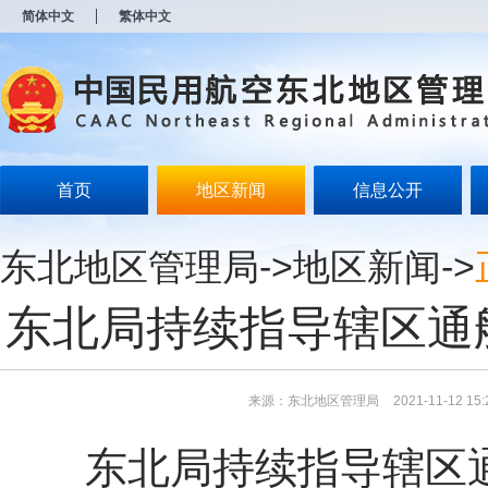
新
简体中文
繁体中文
窗
口
打
开
无
障
碍
说
明
首页
地区新闻
信息公开
页
面,
按
东北地区管理局
->
地区新闻
->
Alt
加
波
东北局持续指导辖区通
浪
键
打
开
导
来源：东北地区管理局
2021-11-12 15:
盲
模
东北局持续指导辖区
式