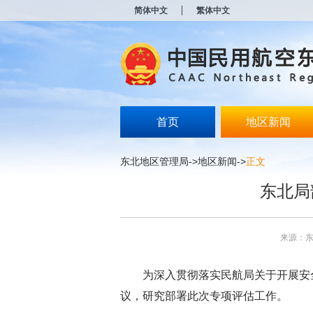
新
简体中文
繁体中文
窗
口
打
开
无
障
碍
说
明
首页
地区新闻
页
面,
按
东北地区管理局
->
地区新闻
->
正文
Alt
加
东北局
波
浪
键
打
来源：
开
导
盲
为深入贯彻落实民航局关于开展安
模
式
议，研究部署此次专项评估工作。