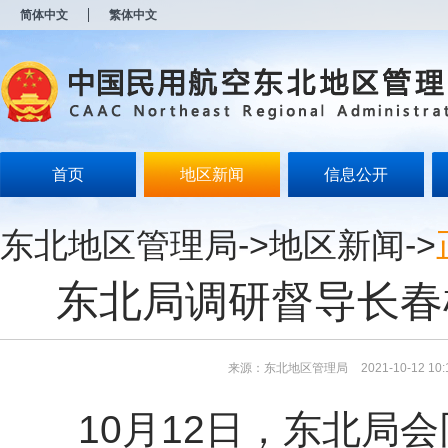
新
简体中文
繁体中文
窗
口
打
开
无
障
碍
说
明
首页
地区新闻
信息公开
页
面,
按
东北地区管理局
->
地区新闻
->
Alt
加
波
东北局调研督导长春
浪
键
打
开
导
来源：东北地区管理局
2021-10-12 10:
盲
模
10月12日，东北局
式