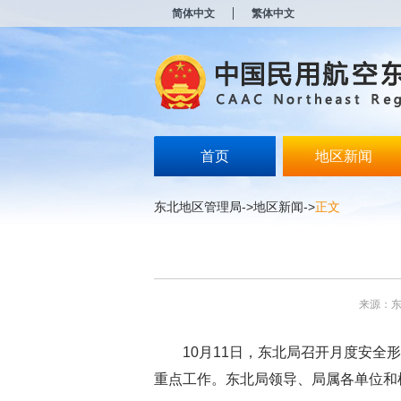
新
简体中文
繁体中文
窗
口
打
开
无
障
碍
说
明
首页
地区新闻
页
面,
按
东北地区管理局
->
地区新闻
->
正文
Alt
加
波
浪
键
打
来源：
开
导
盲
10月11日，东北局召开月度安
模
式
重点工作。东北局领导、局属各单位和