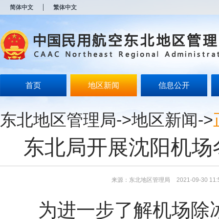
新
简体中文
繁体中文
窗
口
打
开
无
障
碍
说
明
首页
地区新闻
信息公开
页
面,
按
东北地区管理局
->
地区新闻
->
Alt
加
波
东北局开展沈阳机场
浪
键
打
开
导
来源：东北地区管理局
2021-09-30 11:
盲
模
为进一步了解机场除
式