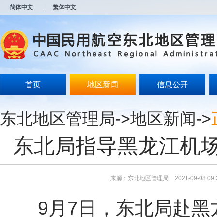
新
简体中文
繁体中文
窗
口
打
开
无
障
碍
说
明
首页
地区新闻
信息公开
页
面,
按
东北地区管理局
->
地区新闻
->
Alt
加
波
东北局指导黑龙江机
浪
键
打
开
导
来源：东北地区管理局
2021-09-08 09:
盲
模
9月7日，东北局赴
式