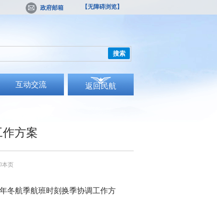
【无障碍浏览】
政府邮箱
搜索
互动交流
返回民航
工作方案
印本页
21年冬航季航班时刻换季协调工作方