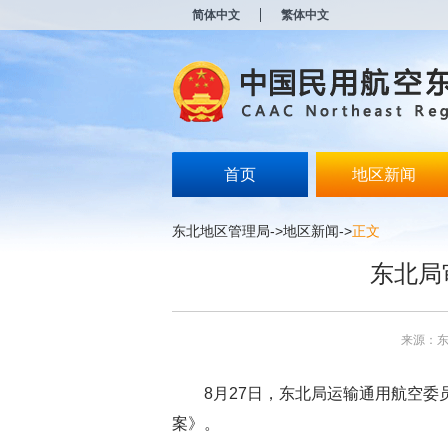
新
简体中文
繁体中文
窗
口
打
开
无
障
碍
说
明
首页
地区新闻
页
面,
按
东北地区管理局
->
地区新闻
->
正文
Alt
加
东北局
波
浪
键
打
来源：
开
导
盲
8月27日，东北局运输通用航空委
模
式
案》。