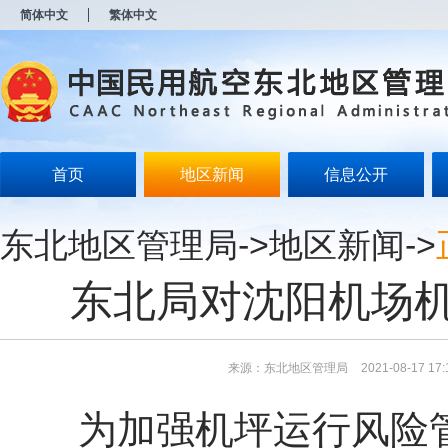
新
简体中文
繁体中文
窗
口
打
开
无
障
碍
说
明
首页
地区新闻
信息公开
页
面,
按
东北地区管理局
->
地区新闻
->
Alt
加
波
东北局对沈阳机场
浪
键
打
开
导
来源：东北地区管理局
2021-08-17 17:
盲
模
为加强机坪运行风险
式