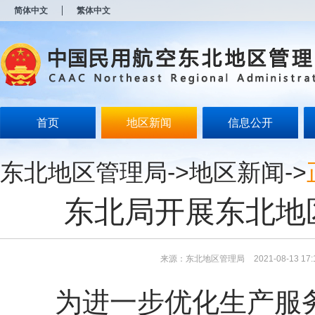
新
简体中文
繁体中文
窗
口
打
开
无
障
碍
说
明
首页
地区新闻
信息公开
页
面,
按
东北地区管理局
->
地区新闻
->
Alt
加
波
东北局开展东北地
浪
键
打
开
导
来源：东北地区管理局
2021-08-13 17:
盲
模
为进一步优化生产服
式